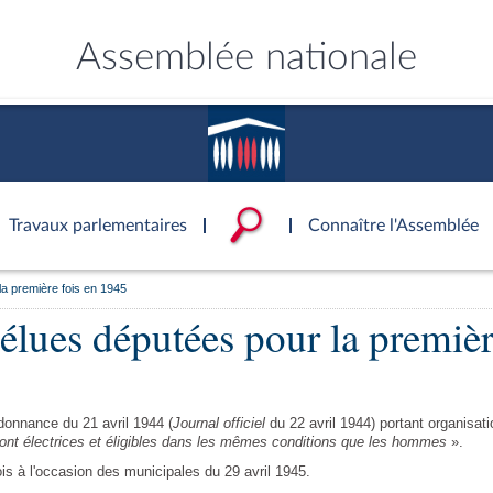
Assemblée nationale
Travaux parlementaires
Connaître l'Assemblée
a première fois en 1945
ce
ublique
ouvoirs de l'Assemblée
'Assemblée
Documents parlementaire
Statistiques et chiffres clé
Patrimoine
lues députées pour la premièr
S'identifier
onnaissance de l’Assemblée »
tés
ons et autres organes
rtuelle du palais Bourbon
Transparence et déontolog
La Bibliothèque
S'identifier
Projets de loi
Rap
tion de l'Assemblée
politiques
 International
 à une séance
Documents de référence
Les archives
Propositions de loi
Rap
e
Conférence des Présidents
( Constitution | Règlement de l'A
Amendements
Rapp
 législatives
 et évaluation
s chercheurs à
Mot de passe oublié
Contacts et plan d'accès
llège des Questeurs
Services
)
donnance du 21 avril 1944 (
Journal officiel
du 22 avril 1944) portant organisat
lée
Textes adoptés
Rapp
nt électrices et éligibles dans les mêmes conditions que les hommes
».
Photos libres de droit
Baro
ements
is à l'occasion des municipales du 29 avril 1945.