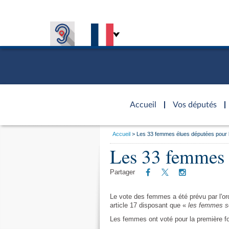
Accèder à
la page
Accueil
Vos députés
d'accueil
Vous
Accueil
Les 33 femmes élues députées pour l
êtes
Présiden
Séance p
Rôle et p
Visiter l
Les 33 femmes é
Général
ici
CONNEXION & INSCRIPTION
CONNAÎTRE L'ASSEMBLÉE
VOS DÉPUTÉS
Fiches « C
:
DÉCOUVRIR LES LIEUX
577 dépu
Commissi
Visite vi
TRAVAUX PARLEMENTAIRES
Organisa
Partager
Groupes 
Europe et
Assister
Présidenc
Élections
Contrôle
Accès de
Bureau
Co
Le vote des femmes a été prévu par l'or
l’Assemb
article 17 disposant que «
les femmes so
Congrès
Les évèn
Les femmes ont voté pour la première fo
Pétitions