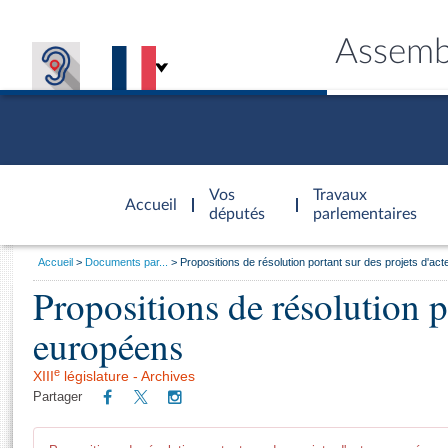
Assemb
Accèder à
la page
Vos
Travaux
Accueil
d'accueil
députés
parlementaires
Vous
Accueil
Documents par...
Propositions de résolution portant sur des projets d'ac
êtes
Propositions de résolution po
Général
ici
CONNEX
TRAVA
CONNA
DÉC
:
européens
e
XIII
législature - Archives
Partager
Trié(e)s