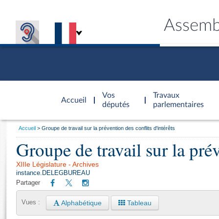
Assemb
Accèder à
la page
Vos
Travaux
Accueil
d'accueil
députés
parlementaires
Vous
Accueil
Groupe de travail sur la prévention des conflits d'intérêts
êtes
Groupe de travail sur la prév
Général
ici
CONNEX
TRAVA
CONNA
DÉC
:
XIIIe Législature - Archives
instance.DELEGBUREAU
Partager
Alphabétique
Tableau
Vues :