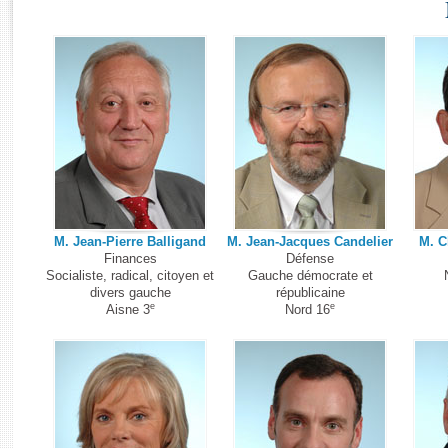
Histoire
Rapports d'enquête
Juniors
Rapports législatifs
Anciennes législatures
Rapports sur l'application des lois
Liens vers les sites publics
Baromètre de l’application des lois
Dossiers législatifs
Budget et sécurité sociale
Questions écrites et orales
Comptes rendus des débats
M. Jean-Pierre Balligand
M. Jean-Jacques Candelier
M. C
Finances
Défense
Socialiste, radical, citoyen et
Gauche démocrate et
divers gauche
républicaine
e
e
Aisne 3
Nord 16