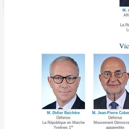
Histoire
Rapports d'enquête
Juniors
M. 
Rapports législatifs
Aff
Anciennes législatures
Rapports sur l'application des lois
La R
Liens vers les sites publics
Baromètre de l’application des lois
L
Vic
Dossiers législatifs
Budget et sécurité sociale
Questions écrites et orales
Comptes rendus des débats
M. Didier Baichère
M. Jean-Pierre Cube
Défense
Défense
La République en Marche
Mouvement Démocrat
re
Yvelines 1
apparentés