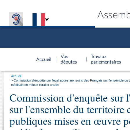
Assemb
Accèder à
la page
Vos
Travaux
Accueil
d'accueil
députés
parlementaires
Vous
Accueil
êtes
Commission d'enquête sur l'égal accès aux soins des Français sur l'ensemble du terri
Général
ici
médicale en milieux rural et urbain
CONNEX
TRAVA
CONNA
DÉC
:
Commission d'enquête sur l'
sur l'ensemble du territoire e
publiques mises en œuvre pou