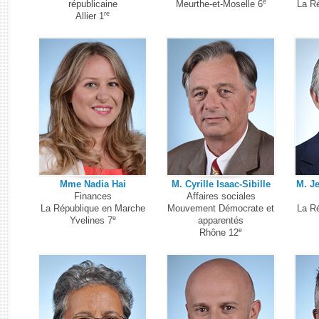
e
républicaine
Meurthe-et-Moselle 6
La R
re
Allier 1
Mme Nadia Hai
M. Cyrille Isaac-Sibille
M. J
Finances
Affaires sociales
La République en Marche
Mouvement Démocrate et
La R
e
Yvelines 7
apparentés
e
Rhône 12