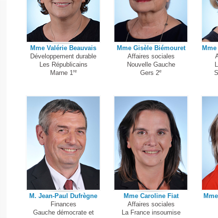
Mme Valérie Beauvais
Mme Gisèle Biémouret
Mme 
Développement durable
Affaires sociales
A
Les Républicains
Nouvelle Gauche
L
re
e
Marne 1
Gers 2
S
M. Jean-Paul Dufrègne
Mme Caroline Fiat
Mme 
Finances
Affaires sociales
Gauche démocrate et
La France insoumise