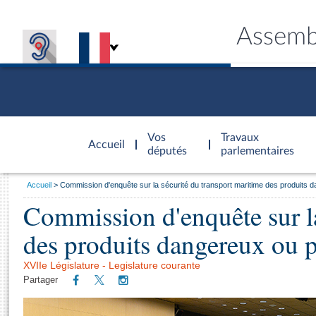
Assemb
Accèder à
la page
Vos
Travaux
Accueil
d'accueil
députés
parlementaires
Vous
Accueil
Commission d'enquête sur la sécurité du transport maritime des produits d
êtes
Commission d'enquête sur la
Général
ici
CONNEX
TRAVA
CONNA
DÉC
:
des produits dangereux ou p
XVIIe Législature - Legislature courante
Partager