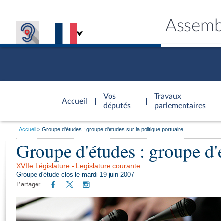
Assemb
Accèder à
la page
Vos
Travaux
Accueil
d'accueil
députés
parlementaires
Vous
Accueil
Groupe d'études : groupe d'études sur la politique portuaire
êtes
Groupe d'études : groupe d'é
Général
ici
CONNEX
TRAVA
CONNA
DÉC
:
XVIIe Législature - Legislature courante
Groupe d'étude clos le mardi 19 juin 2007
Partager