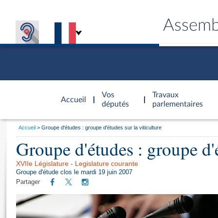
Assemb
Accèder à
la page
Vos
Travaux
Accueil
d'accueil
députés
parlementaires
Vous
Accueil
Groupe d'études : groupe d'études sur la viticulture
êtes
Groupe d'études : groupe d'é
Général
ici
CONNEX
TRAVA
CONNA
DÉC
:
XVIIe Législature - Legislature courante
Groupe d'étude clos le mardi 19 juin 2007
Partager