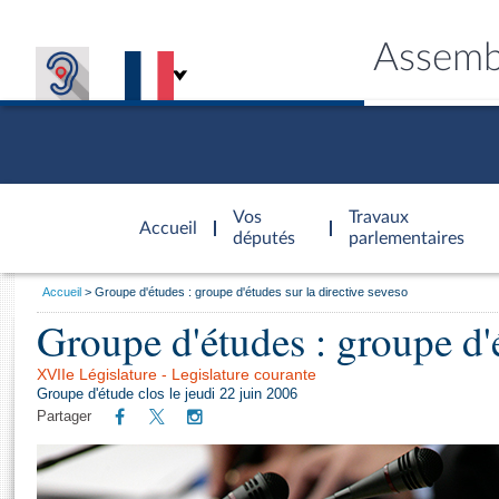
Assemb
Accèder à
la page
Vos
Travaux
Accueil
d'accueil
députés
parlementaires
Vous
Accueil
Groupe d'études : groupe d'études sur la directive seveso
êtes
Groupe d'études : groupe d'é
Général
ici
CONNEX
TRAVA
CONNA
DÉC
:
XVIIe Législature - Legislature courante
Groupe d'étude clos le jeudi 22 juin 2006
Partager