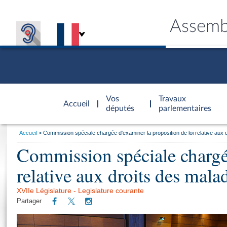
Assemb
Accèder à
la page
Vos
Travaux
Accueil
d'accueil
députés
parlementaires
Vous
Accueil
Commission spéciale chargée d'examiner la proposition de loi relative aux dr
êtes
Commission spéciale chargée
Général
ici
CONNEX
TRAVA
CONNA
DÉC
:
relative aux droits des malad
XVIIe Législature - Legislature courante
Partager