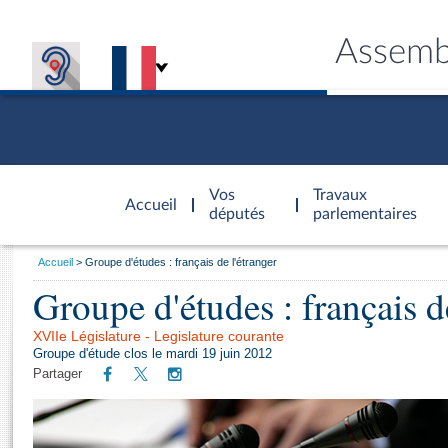
Assemb
Accèder à
la page
Vos
Travaux
Accueil
d'accueil
députés
parlementaires
Vous
Accueil
Groupe d'études : français de l'étranger
êtes
Groupe d'études : français d
Général
ici
CONNEX
TRAVA
CONNA
DÉC
:
XVIIe Législature - Legislature courante
Groupe d'étude clos le mardi 19 juin 2012
Partager