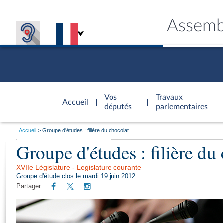
Assemb
Accèder à
la page
Vos
Travaux
Accueil
d'accueil
députés
parlementaires
Vous
Accueil
Groupe d'études : filière du chocolat
êtes
Groupe d'études : filière du
Général
ici
CONNEX
TRAVA
CONNA
DÉC
:
XVIIe Législature - Legislature courante
Groupe d'étude clos le mardi 19 juin 2012
Partager