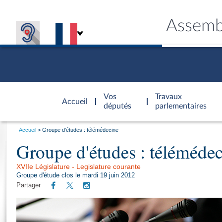
Assemb
Accèder à
la page
Vos
Travaux
Accueil
d'accueil
députés
parlementaires
Vous
Accueil
Groupe d'études : télémédecine
êtes
Groupe d'études : téléméde
Général
ici
CONNEX
TRAVA
CONNA
DÉC
:
XVIIe Législature - Legislature courante
Groupe d'étude clos le mardi 19 juin 2012
Partager