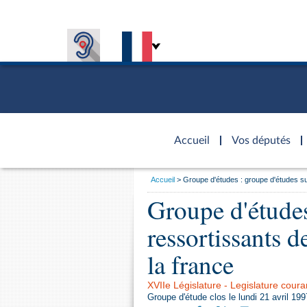
Accèder à
la page
Accueil
Vos députés
d'accueil
Vous
Accueil
Groupe d'études : groupe d'études s
êtes
Séance p
Groupe d'études
Général
ici
CONNEXION & INSCRIPTION
Présiden
Rôle et p
Visiter l
:
VOS DÉPUTÉS
Commissi
CONNAÎTRE L'ASSEMBLÉE
Fiches « C
ressortissants 
TRAVAUX PARLEMENTAIRES
577 dépu
Visite vi
DÉCOUVRIR LES LIEUX
Europe et
Organisa
Groupes 
Assister
la france
Contrôle
Présidenc
Élections
Accès de
Bureau
Co
Congrès
XVIIe Législature - Legislature coura
l’Assemb
Services
Pétitions
Groupe d'étude clos le lundi 21 avril 199
Les évèn