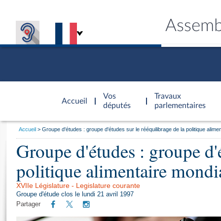
Assemb
Accèder à
la page
Vos
Travaux
Accueil
d'accueil
députés
parlementaires
Vous
Accueil
Groupe d'études : groupe d'études sur le rééquilibrage de la politique alime
êtes
Groupe d'études : groupe d'é
Général
ici
CONNEX
TRAVA
CONNA
DÉC
:
politique alimentaire mondi
XVIIe Législature - Legislature courante
Groupe d'étude clos le lundi 21 avril 1997
Partager