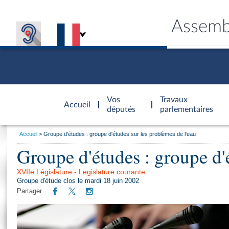
Assemb
Accèder à
la page
Vos
Travaux
Accueil
d'accueil
députés
parlementaires
Vous
Accueil
Groupe d'études : groupe d'études sur les problèmes de l'eau
êtes
Groupe d'études : groupe d'é
Général
ici
CONNEX
TRAVA
CONNA
DÉC
:
XVIIe Législature - Legislature courante
Groupe d'étude clos le mardi 18 juin 2002
Partager