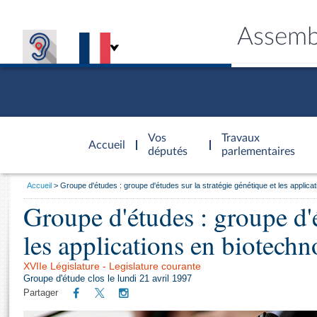
Assemb
Accèder à
la page
Vos
Travaux
Accueil
d'accueil
députés
parlementaires
Vous
Accueil
Groupe d'études : groupe d'études sur la stratégie génétique et les applica
êtes
Groupe d'études : groupe d'é
Général
ici
CONNEX
TRAVA
CONNA
DÉC
:
les applications en biotechn
XVIIe Législature - Legislature courante
Groupe d'étude clos le lundi 21 avril 1997
Partager