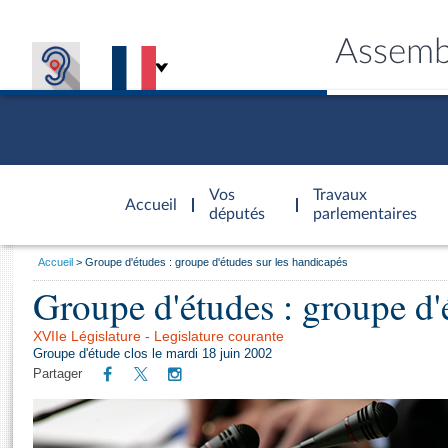
Assemb
Accèder à
la page
Vos
Travaux
Accueil
d'accueil
députés
parlementaires
Vous
Accueil
Groupe d'études : groupe d'études sur les handicapés
êtes
Groupe d'études : groupe d'
Général
ici
CONNEX
TRAVA
CONNA
DÉC
:
XVIIe Législature - Legislature courante
Groupe d'étude clos le mardi 18 juin 2002
Partager