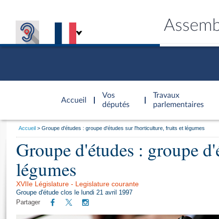
Assemb
Accèder à
la page
Vos
Travaux
Accueil
d'accueil
députés
parlementaires
Vous
Accueil
Groupe d'études : groupe d'études sur l'horticulture, fruits et légumes
êtes
Groupe d'études : groupe d'ét
Général
ici
CONNEX
TRAVA
CONNA
DÉC
:
légumes
XVIIe Législature - Legislature courante
Groupe d'étude clos le lundi 21 avril 1997
Partager