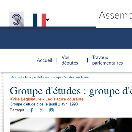
Assemb
Accèder à
la page
Vos
Travaux
Accueil
d'accueil
députés
parlementaires
Vous
Accueil
Groupe d'études : groupe d'études sur la mer
êtes
Groupe d'études : groupe d'
Général
ici
CONNEX
TRAVA
CONNA
DÉC
:
XVIIe Législature - Legislature courante
Groupe d'étude clos le jeudi 1 avril 1993
Partager