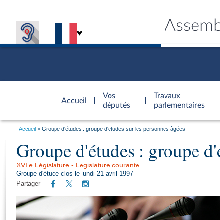
Assemb
Accèder à
la page
Vos
Travaux
Accueil
d'accueil
députés
parlementaires
Vous
Accueil
Groupe d'études : groupe d'études sur les personnes âgées
êtes
Groupe d'études : groupe d'
Général
ici
CONNEX
TRAVA
CONNA
DÉC
:
XVIIe Législature - Legislature courante
Groupe d'étude clos le lundi 21 avril 1997
Partager