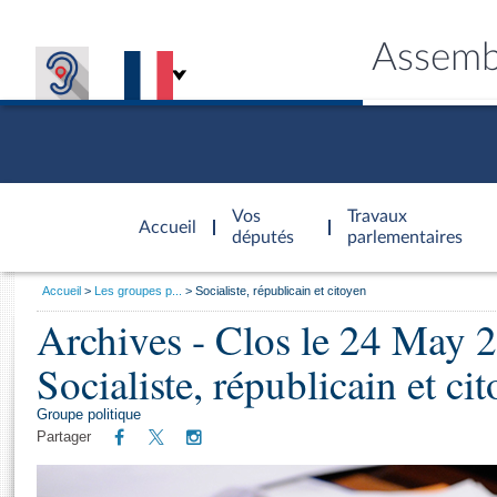
Assemb
Accèder à
la page
Vos
Travaux
Accueil
d'accueil
députés
parlementaires
Vous
Accueil
Les groupes p...
Socialiste, républicain et citoyen
êtes
Archives - Clos le 24 May 
Général
ici
CONNEX
TRAVA
CONNA
DÉC
:
Socialiste, républicain et ci
Groupe politique
Partager