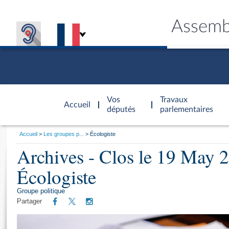
Assemb
Accèder à
la page
Vos
Travaux
Accueil
d'accueil
députés
parlementaires
Vous
Accueil
Les groupes p...
Écologiste
êtes
Archives - Clos le 19 May 
Général
ici
CONNEX
TRAVA
CONNA
DÉC
:
Écologiste
Groupe politique
Partager