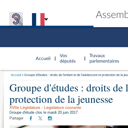
Assemb
Accèder à
la page
Vos
Travaux
Accueil
d'accueil
députés
parlementaires
Vous
Accueil
Groupe d'études : droits de l'enfant et de l'adolescent et protection de la j
êtes
Groupe d'études : droits de l
Général
ici
CONNEX
TRAVA
CONNA
DÉC
:
protection de la jeunesse
XVIIe Législature - Legislature courante
Groupe d'étude clos le mardi 20 juin 2017
Partager