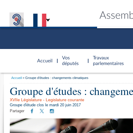
Assemb
Accèder à
la page
Vos
Travaux
Accueil
d'accueil
députés
parlementaires
Vous
Accueil
Groupe d'études : changements climatiques
êtes
Groupe d'études : changeme
Général
ici
CONNEX
TRAVA
CONNA
DÉC
:
XVIIe Législature - Legislature courante
Groupe d'étude clos le mardi 20 juin 2017
Partager