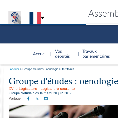
Assemb
Accèder à
la page
Vos
Travaux
Accueil
d'accueil
députés
parlementaires
Vous
Accueil
Groupe d'études : oenologie et territoires
êtes
Groupe d'études : oenologie 
Général
ici
CONNEX
TRAVA
CONNA
DÉC
:
XVIIe Législature - Legislature courante
Groupe d'étude clos le mardi 20 juin 2017
Partager