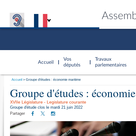
Assemb
Accèder à
la page
Vos
Travaux
Accueil
d'accueil
députés
parlementaires
Vous
Accueil
Groupe d'études : économie maritime
êtes
Groupe d'études : économie
Général
ici
CONNEX
TRAVA
CONNA
DÉC
:
XVIIe Législature - Legislature courante
Groupe d'étude clos le mardi 21 juin 2022
Partager