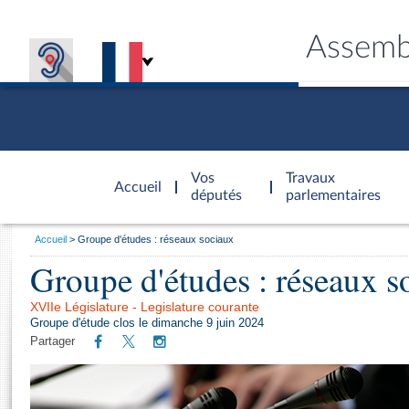
Assemb
Accèder à
la page
Vos
Travaux
Accueil
d'accueil
députés
parlementaires
Vous
Accueil
Groupe d'études : réseaux sociaux
êtes
Groupe d'études : réseaux s
Général
ici
CONNEX
TRAVA
CONNA
DÉC
:
XVIIe Législature - Legislature courante
Groupe d'étude clos le dimanche 9 juin 2024
Partager