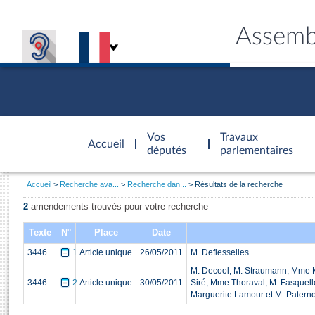
Assemb
Accèder à
la page
Vos
Travaux
Accueil
d'accueil
députés
parlementaires
Vous
Accueil
Recherche ava...
Recherche dan...
Résultats de la recherche
êtes
Général
ici
CONNEX
TRAVA
CONNA
DÉC
2
amendements trouvés pour votre recherche
:
Texte
N°
Place
Date
3446
1
Article unique
26/05/2011
M. Deflesselles
M. Decool, M. Straumann, Mme Ma
3446
2
Article unique
30/05/2011
Siré, Mme Thoraval, M. Fasquel
Marguerite Lamour et M. Paterno