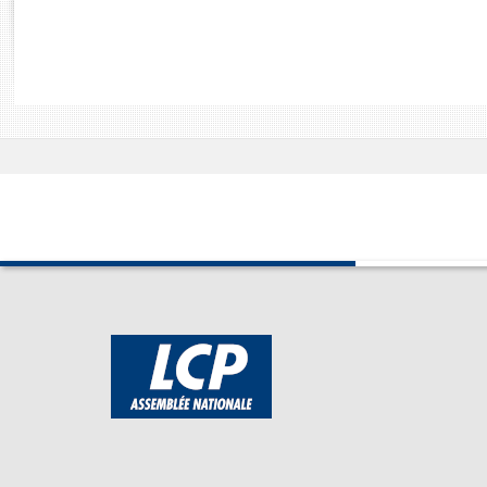
Rapports d'enquête
Rapports législatifs
Rapports sur l'application des lois
Baromètre de l’application des lois
Dossiers législatifs
Budget et sécurité sociale
Questions écrites et orales
Comptes rendus des débats