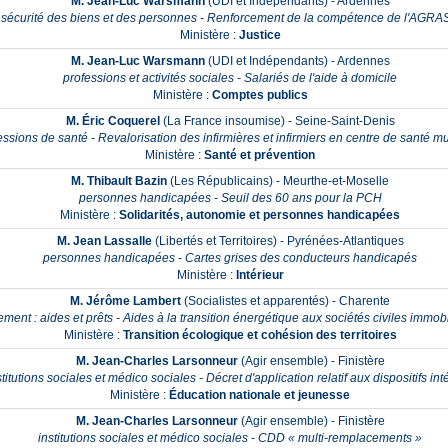
M. Jean-Luc Warsmann
(UDI et Indépendants) - Ardennes
sécurité des biens et des personnes - Renforcement de la compétence de l'AGRA
Ministère :
Justice
M. Jean-Luc Warsmann
(UDI et Indépendants) - Ardennes
professions et activités sociales - Salariés de l'aide à domicile
Ministère :
Comptes publics
M. Éric Coquerel
(La France insoumise) - Seine-Saint-Denis
essions de santé - Revalorisation des infirmières et infirmiers en centre de santé m
Ministère :
Santé et prévention
M. Thibault Bazin
(Les Républicains) - Meurthe-et-Moselle
personnes handicapées - Seuil des 60 ans pour la PCH
Ministère :
Solidarités, autonomie et personnes handicapées
M. Jean Lassalle
(Libertés et Territoires) - Pyrénées-Atlantiques
personnes handicapées - Cartes grises des conducteurs handicapés
Ministère :
Intérieur
M. Jérôme Lambert
(Socialistes et apparentés) - Charente
ement : aides et prêts - Aides à la transition énergétique aux sociétés civiles immob
Ministère :
Transition écologique et cohésion des territoires
M. Jean-Charles Larsonneur
(Agir ensemble) - Finistère
stitutions sociales et médico sociales - Décret d'application relatif aux dispositifs in
Ministère :
Éducation nationale et jeunesse
M. Jean-Charles Larsonneur
(Agir ensemble) - Finistère
institutions sociales et médico sociales - CDD « multi-remplacements »