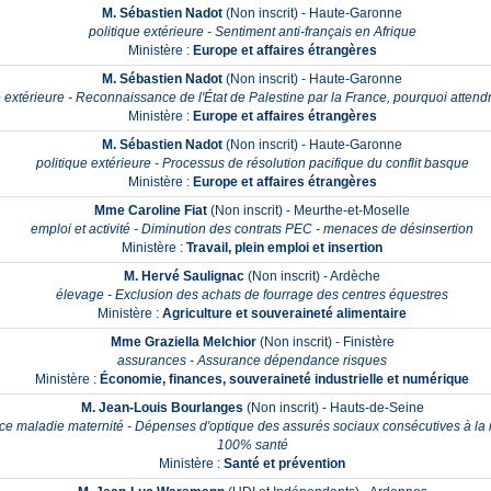
M. Sébastien Nadot
(Non inscrit) - Haute-Garonne
politique extérieure - Sentiment anti-français en Afrique
Ministère :
Europe et affaires étrangères
M. Sébastien Nadot
(Non inscrit) - Haute-Garonne
e extérieure - Reconnaissance de l'État de Palestine par la France, pourquoi attend
Ministère :
Europe et affaires étrangères
M. Sébastien Nadot
(Non inscrit) - Haute-Garonne
politique extérieure - Processus de résolution pacifique du conflit basque
Ministère :
Europe et affaires étrangères
Mme Caroline Fiat
(Non inscrit) - Meurthe-et-Moselle
emploi et activité - Diminution des contrats PEC - menaces de désinsertion
Ministère :
Travail, plein emploi et insertion
M. Hervé Saulignac
(Non inscrit) - Ardèche
élevage - Exclusion des achats de fourrage des centres équestres
Ministère :
Agriculture et souveraineté alimentaire
Mme Graziella Melchior
(Non inscrit) - Finistère
assurances - Assurance dépendance risques
Ministère :
Économie, finances, souveraineté industrielle et numérique
M. Jean-Louis Bourlanges
(Non inscrit) - Hauts-de-Seine
ce maladie maternité - Dépenses d'optique des assurés sociaux consécutives à la
100% santé
Ministère :
Santé et prévention