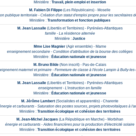
Ministère :
Travail, plein emploi et insertion
M. Fabien Di Filippo
(Les Républicains) - Moselle
ion publique territoriale - Création d'un statut d'emploi propre pour les secrétaires d
Ministère :
Transformation et fonction publiques
M. Jean Lassalle
(Libertés et Territoires) - Pyrénées-Atlantiques
famille - La résidence alternée
Ministère :
Justice
Mme Lise Magnier
(Agir ensemble) - Marne
enseignement secondaire - Condition d'attribution de la bourse des collèges
Ministère :
Éducation nationale et jeunesse
M. Bruno Bilde
(Non inscrit) - Pas-de-Calais
eignement maternel et primaire - Fermeture de classe à l'école Lampin à Bully-les
Ministère :
Éducation nationale et jeunesse
M. Jean Lassalle
(Libertés et Territoires) - Pyrénées-Atlantiques
enseignement - L'instruction en famille
Ministère :
Éducation nationale et jeunesse
M. Jérôme Lambert
(Socialistes et apparentés) - Charente
énergie et carburants - Saturation des postes sources, projets photovoltaïques à l'ar
Ministère :
Transition écologique et cohésion des territoires
M. Jean-Michel Jacques
(La République en Marche) - Morbihan
énergie et carburants - Aides financières pour la production d'électricité solaire
Ministère :
Transition écologique et cohésion des territoires