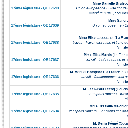
Mme Danielle Brulebo
S'id
Présidence
Séance publique
Rôle et pouvoirs de l'Assemblée
Visiter l'Assemblée
17ème législature - QE 17640
Union européenne - Lutte contre 
Fiches « Connaissance de l’Assemblée »
Ministère :
PME, commerce
577 députés
Commissions et autres organes
Visite virtuelle du palais Bourbon
Mme Sandra
Organisation de l'Assemblée
Groupes politiques
Europe et International
Assister à une séance
Mot
17ème législature - QE 17639
Union européenne - Ca
Présidence
Conférence des Présidents
Bureau
Collège des Ques
Élections législatives
Contrôle et évaluation
Accès des chercheurs à l’Assemblée
Mme Élise Leboucher
(La Fran
Congrès
Les évènements
S'inscrire
17ème législature - QE 17638
travail - Travail dissimulé et trait
Ministè
Pétitions
Statistiques et chiffres clés
Mme Élisa Martin
(La France
Transparence et déontologie
Vous n'ave
17ème législature - QE 17637
travail - Indépendance et c
Patrimoine
E
Ministè
Documents de référence
La Bibliothèque
M. Manuel Bompard
(La France inso
( Constitution | Règlement de l'Assemblée ... )
Documents parlementaires
17ème législature - QE 17636
travail - Conséquences des ac
Les archives
Ministè
Projets de loi
Contacts et plan d'accès
M. Jean-Paul Lecoq
(Gauche
Propositions de loi
Histoire
17ème législature - QE 17635
transports routiers - Tra
Photos libres de droit
Amendements
Mi
Juniors
Textes adoptés
Mme Graziella Melchior
Anciennes législatures
17ème législature - QE 17634
transports routiers - Sanctions des tr
M
Liens vers les sites publics
Rapports d'information
M. Denis Fégné
(Socia