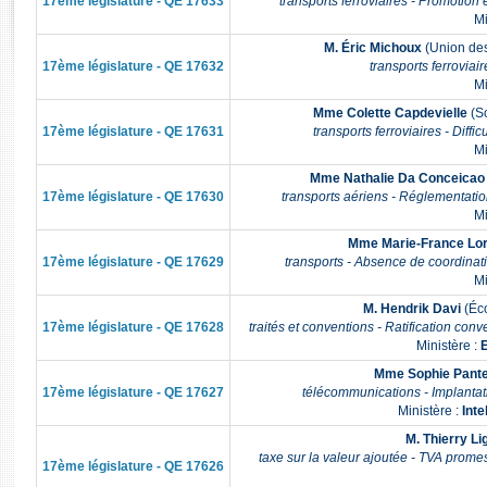
17ème législature - QE 17633
transports ferroviaires - Promotion
Rapports d'enquête
Mi
Rapports législatifs
M. Éric Michoux
(Union des
Rapports sur l'application des lois
17ème législature - QE 17632
transports ferroviair
Mi
Baromètre de l’application des lois
Mme Colette Capdevielle
(So
17ème législature - QE 17631
transports ferroviaires - Diffi
Dossiers législatifs
Mi
Budget et sécurité sociale
Mme Nathalie Da Conceicao
17ème législature - QE 17630
transports aériens - Réglementatio
Questions écrites et orales
Mi
Comptes rendus des débats
Mme Marie-France Lo
17ème législature - QE 17629
transports - Absence de coordinati
Mi
M. Hendrik Davi
(Éco
17ème législature - QE 17628
traités et conventions - Ratification conv
Ministère :
E
Mme Sophie Pante
17ème législature - QE 17627
télécommunications - Implantat
Ministère :
Inte
M. Thierry Li
taxe sur la valeur ajoutée - TVA promes
17ème législature - QE 17626