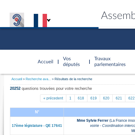
Assemb
Accèder à
la page
Vos
Travaux
Accueil
d'accueil
députés
parlementaires
Vous
Accueil
Recherche ava...
Résultats de la recherche
êtes
Général
ici
CONNEX
TRAVA
CONNA
DÉC
20252
questions trouvées pour votre recherche
:
« précedent
1
618
619
620
621
622
N°
Mme Sylvie Ferrer
(La France inso
17ème législature - QE 17641
voirie - Coordination inter
Mi