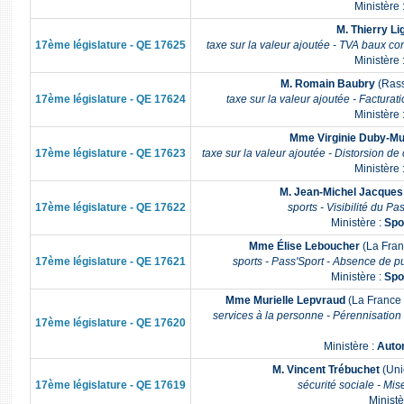
Ministère 
M. Thierry Li
17ème législature - QE 17625
taxe sur la valeur ajoutée - TVA baux cons
Ministère 
M. Romain Baubry
(Rass
17ème législature - QE 17624
taxe sur la valeur ajoutée - Facturati
Ministère 
Mme Virginie Duby-Mu
17ème législature - QE 17623
taxe sur la valeur ajoutée - Distorsion de
Ministère 
M. Jean-Michel Jacques
17ème législature - QE 17622
sports - Visibilité du Pa
Ministère :
Spo
Mme Élise Leboucher
(La Fran
17ème législature - QE 17621
sports - Pass'Sport - Absence de p
Ministère :
Spo
Mme Murielle Lepvraud
(La France 
services à la personne - Pérennisation
17ème législature - QE 17620
Ministère :
Auto
M. Vincent Trébuchet
(Uni
17ème législature - QE 17619
sécurité sociale - Mi
Ministè