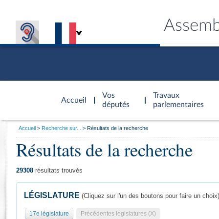
Assemb
Accèder à
la page
Vos
Travaux
Accueil
d'accueil
députés
parlementaires
Vous
Accueil
Recherche sur...
Résultats de la recherche
êtes
Résultats de la recherche
Général
ici
CONNEX
TRAVA
CONNA
DÉC
:
29308
résultats trouvés
LÉGISLATURE
(Cliquez sur l'un des boutons pour faire un choix
17e législature
Précédentes législatures (X)