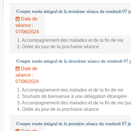
Rapports d'enquête
Rapports législatifs
Compte rendu intégral de la troisième séance du vendredi 07 j
Rapports sur l'application des lois
Date de
Baromètre de l’application des lois
séance :
07/06/2024
Dossiers législatifs
1. Accompagnement des malades et de la fin de vie
2. Ordre du jour de la prochaine séance
Budget et sécurité sociale
Questions écrites et orales
Compte rendu intégral de la deuxième séance du vendredi 07 
Comptes rendus des débats
Date de
séance :
07/06/2024
1. Accompagnement des malades et de la fin de vie
2. Souhaits de bienvenue à une délégation étrangère
3. Accompagnement des malades et de la fin de vie (su
4. Ordre du jour de la prochaine séance
Compte rendu intégral de la première séance du vendredi 07 j