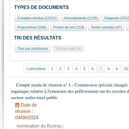
S'id
Présidence
Séance publique
Rôle et pouvoirs de l'Assemblée
Visiter l'Assemblée
TYPES DE DOCUMENTS
Fiches « Connaissance de l’Assemblée »
577 députés
Commissions et autres organes
Visite virtuelle du palais Bourbon
Comptes-rendus (23252)
Amendements (2155)
Rapports (2032
Organisation de l'Assemblée
Groupes politiques
Europe et International
Assister à une séance
Mot
Propositions (168)
Projets de lois (110)
Textes adoptés (47)
Présidence
Conférence des Présidents
Bureau
Collège des Ques
Élections législatives
Contrôle et évaluation
Accès des chercheurs à l’Assemblée
TRI DES RÉSULTATS
Congrès
Les évènements
S'inscrire
Trier par pertinence
Trier par date (X)
Pétitions
Statistiques et chiffres clés
Transparence et déontologie
Vous n'ave
Patrimoine
E
Documents de référence
« précedent
1
2
3
4
5
6
7
8
9
10
La Bibliothèque
( Constitution | Règlement de l'Assemblée ... )
Documents parlementaires
Les archives
Compte rendu de réunion n° 1 - Commission spéciale chargée d
Projets de loi
Contacts et plan d'accès
organique relative à l'extension des prélèvements sur les recettes 
Propositions de loi
Histoire
secteur audiovisuel public
Photos libres de droit
Amendements
Juniors
Date de
Textes adoptés
réunion :
Anciennes législatures
04/06/2024
Liens vers les sites publics
Rapports d'information
nomination du Bureau ;