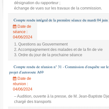
Rapports d'enquête
désignation du rapporteur ;
Rapports législatifs
échange de vues sur les travaux de la commission.
Rapports sur l'application des lois
Compte rendu intégral de la première séance du mardi 04 juin
Baromètre de l’application des lois
Date de
séance :
Dossiers législatifs
04/06/2024
Budget et sécurité sociale
1. Questions au Gouvernement
Questions écrites et orales
2. Accompagnement des malades et de la fin de vie
Comptes rendus des débats
3. Ordre du jour de la prochaine séance
Compte rendu de réunion n° 31 - Commission d'enquête sur le 
projet d'autoroute A69
Date de
réunion :
04/06/2024
– Audition, ouverte à la presse, de M. Jean-Baptiste Dj
chargé des transports