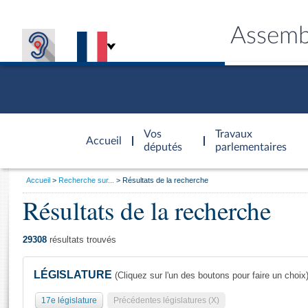
Assemb
Accèder à
la page
Vos
Travaux
Accueil
d'accueil
députés
parlementaires
Vous
Accueil
Recherche sur...
Résultats de la recherche
êtes
Résultats de la recherche
Général
ici
CONNEX
TRAVA
CONNA
DÉC
:
29308
résultats trouvés
LÉGISLATURE
(Cliquez sur l'un des boutons pour faire un choix
17e législature
Précédentes législatures (X)