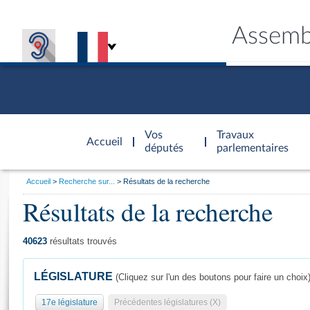
Assemb
Accèder à
la page
Vos
Travaux
Accueil
d'accueil
députés
parlementaires
Vous
Accueil
Recherche sur...
Résultats de la recherche
êtes
Résultats de la recherche
Général
ici
CONNEX
TRAVA
CONNA
DÉC
:
40623
résultats trouvés
LÉGISLATURE
(Cliquez sur l'un des boutons pour faire un choix
17e législature
Précédentes législatures (X)