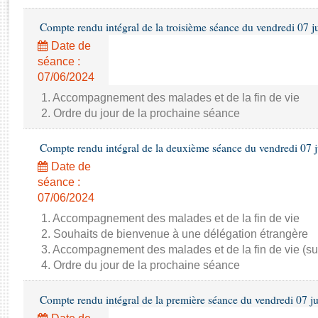
Rapports d'enquête
Rapports législatifs
Compte rendu intégral de la troisième séance du vendredi 07 j
Rapports sur l'application des lois
Date de
Baromètre de l’application des lois
séance :
07/06/2024
Dossiers législatifs
1. Accompagnement des malades et de la fin de vie
2. Ordre du jour de la prochaine séance
Budget et sécurité sociale
Questions écrites et orales
Compte rendu intégral de la deuxième séance du vendredi 07 
Comptes rendus des débats
Date de
séance :
07/06/2024
1. Accompagnement des malades et de la fin de vie
2. Souhaits de bienvenue à une délégation étrangère
3. Accompagnement des malades et de la fin de vie (su
4. Ordre du jour de la prochaine séance
Compte rendu intégral de la première séance du vendredi 07 j