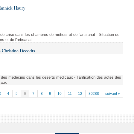
Yannick Haury
de crise dans les chambres de métiers et de l'artisanat - Situation de
s et de l'artisanat
 Christine Decodts
s des médecins dans les déserts médicaux - Tarification des actes des
caux
3
4
5
6
7
8
9
10
11
12
80288
suivant »