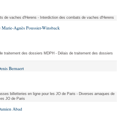
ts de vaches d'Herens - Interdiction des combats de vaches d'Herens
e Marie-Agnès Poussier-Winsback
e traitement des dossiers MDPH - Délais de traitement des dossiers
enis Bernaert
sses billetteries en ligne pour les JO de Paris - Diverses arnaques de
 les JO de Paris
 Damien Abad