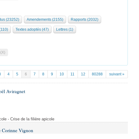
us (23252)
Amendements (2155)
Rapports (2032)
 (110)
Textes adoptés (47)
Lettres (1)
 (X)
3
4
5
6
7
8
9
10
11
12
80288
suivant »
oël Aviragnet
cole - Crise de la filière apicole
e Corinne Vignon