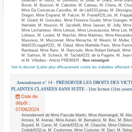
Beaurain, M. Bentz, M. Berteloot, M. Bilde, M. Blairy, Mme Bla
Rapports d'enquête
Bovet, M. Buisson, M. Cabrolier, M. Catteau, M. Chenu, M. C
Rapports législatifs
Mme Da Conceicao Carvalho, M. de L&#233;pinau, M. Dessign
Dragon, Mme Engrand, M. Falcon, M. Fran&#231;ois, M. Frapp&#2
Rapports sur l'application des lois
M. Girard, M. Gonzalez, Mme Florence Goulet, Mme Grangier, M
Baromètre de l’application des lois
Hamelet, M. Houssin, M. Jacobelli, Mme Jaouen, M. Jolly, Mme
Mme Lechanteux, Mme Lelouis, Mme Levavasseur, Mme Loir, M.
Lottiaux, M. Loubet, M. Marchio, Mme Martinez, Mme Alexandr
Dossiers législatifs
Mauvieux, M. Meizonnet, Mme Menache, M. Meurin, M. Muller,
M&#233;nag&#233;, M. Odoul, Mme Mathilde Paris, Mme Parment
Budget et sécurité sociale
Rambaud, Mme Ranc, M. Rancoule, Mme Robert-Dehault, Mme R
Questions écrites et orales
M. Salmon, M. Schreck, M. Tach&#233; de la Pagerie, M. Jean-P
et M. Villedieu - Article PREMIER -
Non renseigné
Comptes rendus des débats
Voir le dossier (Lutter plus efficacement contre les maladies affectant 
Amendement n° 14 - PRÉSERVER LES DROITS DES VIC
PLAINTES CLASSÉES SANS SUITE - 1ère lecture (1ère assembl
Date de
dépôt :
07/06/2024
Amendement de Mme Pascale Martin, Mme Abomangoli, M. Ale
Amrani, M. Arenas, Mme Autain, M. Bernalicis, M. Bex, M. Bilo
Boyard, M. Caron, M. Carri&#232;re, M. Chauche, Mme Chikirou,
Corbi&#232;re, M. Coulomme, Mme Couturier, M. Davi, M. Del