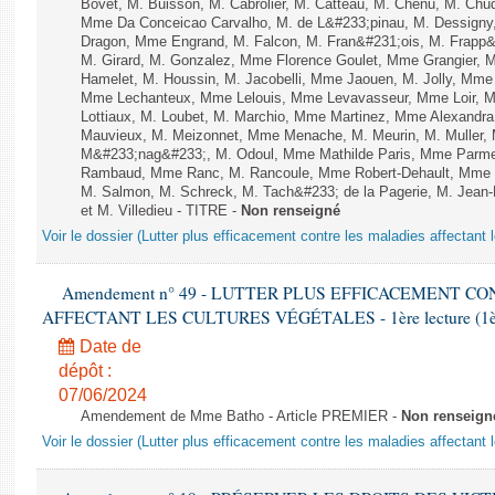
Bovet, M. Buisson, M. Cabrolier, M. Catteau, M. Chenu, M. C
Mme Da Conceicao Carvalho, M. de L&#233;pinau, M. Dessign
Dragon, Mme Engrand, M. Falcon, M. Fran&#231;ois, M. Frapp&#2
M. Girard, M. Gonzalez, Mme Florence Goulet, Mme Grangier, M
Hamelet, M. Houssin, M. Jacobelli, Mme Jaouen, M. Jolly, Mme
Mme Lechanteux, Mme Lelouis, Mme Levavasseur, Mme Loir, M.
Lottiaux, M. Loubet, M. Marchio, Mme Martinez, Mme Alexandr
Mauvieux, M. Meizonnet, Mme Menache, M. Meurin, M. Muller,
M&#233;nag&#233;, M. Odoul, Mme Mathilde Paris, Mme Parment
Rambaud, Mme Ranc, M. Rancoule, Mme Robert-Dehault, Mme R
M. Salmon, M. Schreck, M. Tach&#233; de la Pagerie, M. Jean-P
et M. Villedieu - TITRE -
Non renseigné
Voir le dossier (Lutter plus efficacement contre les maladies affectant 
Amendement n° 49 - LUTTER PLUS EFFICACEMENT C
AFFECTANT LES CULTURES VÉGÉTALES - 1ère lecture (1ère a
Date de
dépôt :
07/06/2024
Amendement de Mme Batho - Article PREMIER -
Non renseign
Voir le dossier (Lutter plus efficacement contre les maladies affectant 