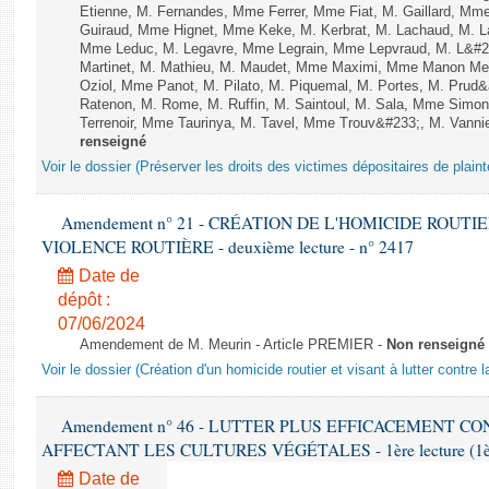
Etienne, M. Fernandes, Mme Ferrer, Mme Fiat, M. Gaillard, Mm
Guiraud, Mme Hignet, Mme Keke, M. Kerbrat, M. Lachaud, M. L
Mme Leduc, M. Legavre, Mme Legrain, Mme Lepvraud, M. L&#23
Martinet, M. Mathieu, M. Maudet, Mme Maximi, Mme Manon Me
Oziol, Mme Panot, M. Pilato, M. Piquemal, M. Portes, M. Pru
Ratenon, M. Rome, M. Ruffin, M. Saintoul, M. Sala, Mme Sim
Terrenoir, Mme Taurinya, M. Tavel, Mme Trouv&#233;, M. Vannie
renseigné
Voir le dossier (Préserver les droits des victimes dépositaires de plain
Amendement n° 21 - CRÉATION DE L'HOMICIDE ROUT
VIOLENCE ROUTIÈRE - deuxième lecture - n° 2417
Date de
dépôt :
07/06/2024
Amendement de M. Meurin - Article PREMIER -
Non renseigné
Voir le dossier (Création d'un homicide routier et visant à lutter contre l
Amendement n° 46 - LUTTER PLUS EFFICACEMENT C
AFFECTANT LES CULTURES VÉGÉTALES - 1ère lecture (1ère a
Date de