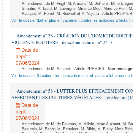
Amendement de M. Fugit, M. Armand, M. Bothorel, Mme Bregeon
Girardin, M. Izard, M. Lavergne, Mme Le Meur, Mme Le Peih, 
Pacquot, M. Perrot, M. Rodwell et M. Vojetta - Article PREMIER
Voir le dossier (Lutter plus efficacement contre les maladies affectant 
Amendement n° 38 - CRÉATION DE L'HOMICIDE ROUT
VIOLENCE ROUTIÈRE - deuxième lecture - n° 2417
Date de
dépôt :
07/06/2024
Amendement de M. Schreck - Article PREMIER -
Non renseign
Voir le dossier (Création d'un homicide routier et visant à lutter contre l
Amendement n° 58 - LUTTER PLUS EFFICACEMENT C
AFFECTANT LES CULTURES VÉGÉTALES - 1ère lecture (1ère a
Date de
dépôt :
07/06/2024
Amendement de M. de Fournas, M. Allisio, Mme Auzanot, M. Bal
Beaurain, M. Bentz, M. Berteloot, M. Bilde, M. Blairy, Mme Bla