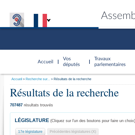
Assemb
Accèder à
la page
Vos
Travaux
Accueil
d'accueil
députés
parlementaires
Vous
Accueil
Recherche sur...
Résultats de la recherche
êtes
Résultats de la recherche
Général
ici
CONNEX
TRAVA
CONNA
DÉC
:
707487
résultats trouvés
LÉGISLATURE
(Cliquez sur l'un des boutons pour faire un choix
17e législature
Précédentes législatures (X)