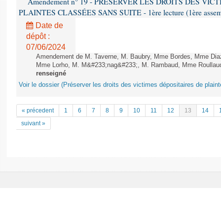
Amendement n° 19 - PRÉSERVER LES DROITS DES VIC
PLAINTES CLASSÉES SANS SUITE - 1ère lecture (1ère assembl
Date de
dépôt :
07/06/2024
Amendement de M. Taverne, M. Baubry, Mme Bordes, Mme Diaz, 
Mme Lorho, M. M&#233;nag&#233;, M. Rambaud, Mme Roullaud 
renseigné
Voir le dossier (Préserver les droits des victimes dépositaires de plain
« précedent
1
6
7
8
9
10
11
12
13
14
suivant »