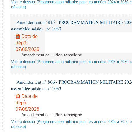
Rapports d'enquête
Voir le dossier (Programmation militaire pour les années 2024 à 2030 et
défense)
Rapports législatifs
Rapports sur l'application des lois
Amendement n° 815 - PROGRAMMATION MILITAIRE 2024-203
Baromètre de l’application des lois
assemblée saisie) - n° 1033
Date de
Dossiers législatifs
dépôt :
Budget et sécurité sociale
07/08/2026
Questions écrites et orales
Amendement de - -
Non renseigné
Voir le dossier (Programmation militaire pour les années 2024 à 2030 et
Comptes rendus des débats
défense)
Amendement n° 866 - PROGRAMMATION MILITAIRE 2024-203
assemblée saisie) - n° 1033
Date de
dépôt :
07/08/2026
Amendement de - -
Non renseigné
Voir le dossier (Programmation militaire pour les années 2024 à 2030 et
défense)