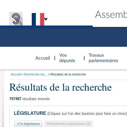
Assemb
Accèder à
la page
Vos
Travaux
Accueil
d'accueil
députés
parlementaires
Vous
Accueil
Recherche sur...
Résultats de la recherche
êtes
Résultats de la recherche
Général
ici
CONNEX
TRAVA
CONNA
DÉC
:
707487
résultats trouvés
LÉGISLATURE
(Cliquez sur l'un des boutons pour faire un choix
17e législature
Précédentes législatures (X)