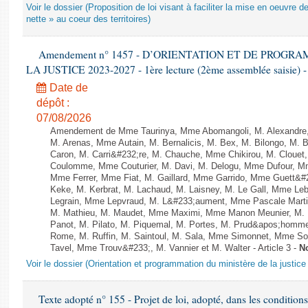
Voir le dossier (Proposition de loi visant à faciliter la mise en oeuvre de
nette » au coeur des territoires)
Amendement n° 1457 - D’ORIENTATION ET DE PROGR
LA JUSTICE 2023-2027 - 1ère lecture (2ème assemblée saisie) -
Date de
dépôt :
07/08/2026
Amendement de Mme Taurinya, Mme Abomangoli, M. Alexandre
M. Arenas, Mme Autain, M. Bernalicis, M. Bex, M. Bilongo, M. 
Caron, M. Carri&#232;re, M. Chauche, Mme Chikirou, M. Clouet,
Coulomme, Mme Couturier, M. Davi, M. Delogu, Mme Dufour, M
Mme Ferrer, Mme Fiat, M. Gaillard, Mme Garrido, Mme Guett&#
Keke, M. Kerbrat, M. Lachaud, M. Laisney, M. Le Gall, Mme L
Legrain, Mme Lepvraud, M. L&#233;aument, Mme Pascale Martin
M. Mathieu, M. Maudet, Mme Maximi, Mme Manon Meunier, M.
Panot, M. Pilato, M. Piquemal, M. Portes, M. Prud&apos;homm
Rome, M. Ruffin, M. Saintoul, M. Sala, Mme Simonnet, Mme So
Tavel, Mme Trouv&#233;, M. Vannier et M. Walter - Article 3 -
N
Voir le dossier (Orientation et programmation du ministère de la justic
Texte adopté n° 155 - Projet de loi, adopté, dans les conditions 