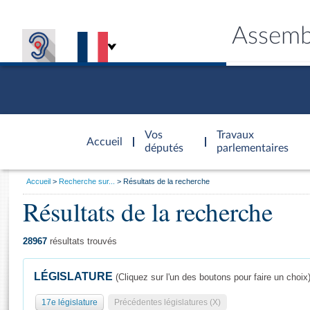
Assemb
Accèder à
la page
Vos
Travaux
Accueil
d'accueil
députés
parlementaires
Vous
Accueil
Recherche sur...
Résultats de la recherche
êtes
Résultats de la recherche
Général
ici
CONNEX
TRAVA
CONNA
DÉC
:
28967
résultats trouvés
LÉGISLATURE
(Cliquez sur l'un des boutons pour faire un choix
17e législature
Précédentes législatures (X)