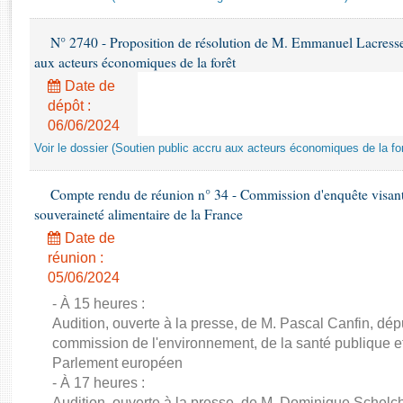
Rapports d'enquête
Rapports législatifs
N° 2740 - Proposition de résolution de M. Emmanuel Lacresse r
Rapports sur l'application des lois
aux acteurs économiques de la forêt
Baromètre de l’application des lois
Date de
dépôt :
Dossiers législatifs
06/06/2024
Budget et sécurité sociale
Voir le dossier (Soutien public accru aux acteurs économiques de la for
Questions écrites et orales
Comptes rendus des débats
Compte rendu de réunion n° 34 - Commission d'enquête visant à 
souveraineté alimentaire de la France
Date de
réunion :
05/06/2024
- À 15 heures :
Audition, ouverte à la presse, de M. Pascal Canfin, dép
commission de l'environnement, de la santé publique et
Parlement européen
- À 17 heures :
Audition, ouverte à la presse, de M. Dominique Schelch