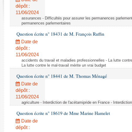
Rapports d'enquête
dépôt :
Rapports législatifs
11/06/2024
Rapports sur l'application des lois
assurances - Difficultés pour assurer les permanences parlementa
Baromètre de l’application des lois
permanences parlementaires
Question écrite n° 18431 de M. François Ruffin
Dossiers législatifs
Date de
Budget et sécurité sociale
dépôt :
11/06/2024
Questions écrites et orales
accidents du travail et maladies professionnelles - La lutte contre
Comptes rendus des débats
La lutte contre le mal-travail mérite un vrai budget
Question écrite n° 18441 de M. Thomas Ménagé
Date de
dépôt :
11/06/2024
agriculture - Interdiction de l'acétamipride en France - Interdicti
Question écrite n° 18619 de Mme Marine Hamelet
Date de
dépôt :