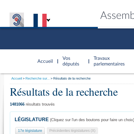
Assemb
Accèder à
la page
Vos
Travaux
Accueil
d'accueil
députés
parlementaires
Vous
Accueil
Recherche sur...
Résultats de la recherche
êtes
Résultats de la recherche
Général
ici
CONNEX
TRAVA
CONNA
DÉC
:
1481066
résultats trouvés
LÉGISLATURE
(Cliquez sur l'un des boutons pour faire un choix
17e législature
Précédentes législatures (X)