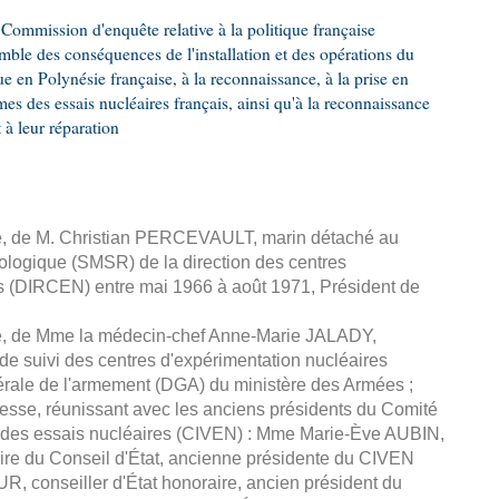
ommission d'enquête relative à la politique française
emble des conséquences de l'installation et des opérations du
e en Polynésie française, à la reconnaissance, à la prise en
mes des essais nucléaires français, ainsi qu'à la reconnaissance
 leur réparation
sse, de M. Christian PERCEVAULT, marin détaché au
iologique (SMSR) de la direction des centres
s (DIRCEN) entre mai 1966 à août 1971, Président de
sse, de Mme la médecin-chef Anne-Marie JALADY,
e suivi des centres d'expérimentation nucléaires
rale de l'armement (DGA) du ministère des Armées ;
resse, réunissant avec les anciens présidents du Comité
s des essais nucléaires (CIVEN) : Mme Marie-Ève AUBIN,
ire du Conseil d'État, ancienne présidente du CIVEN
R, conseiller d'État honoraire, ancien président du