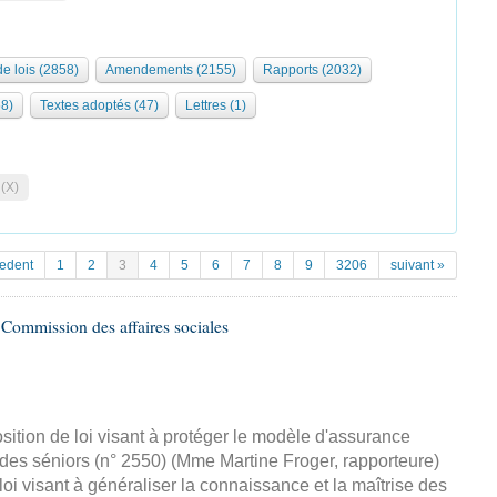
de lois (2858)
Amendements (2155)
Rapports (2032)
68)
Textes adoptés (47)
Lettres (1)
 (X)
cedent
1
2
3
4
5
6
7
8
9
3206
suivant »
Commission des affaires sociales
sition de loi visant à protéger le modèle d'assurance
 des séniors (n° 2550) (Mme Martine Froger, rapporteure)
oi visant à généraliser la connaissance et la maîtrise des