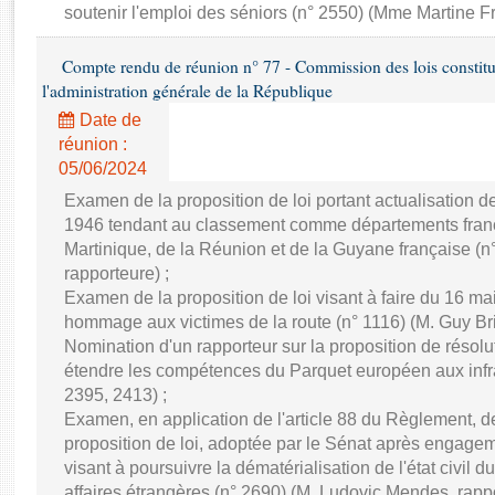
Rapports d'enquête
soutenir l'emploi des séniors (n° 2550) (Mme Martine Fr
Rapports législatifs
Rapports sur l'application des lois
Compte rendu de réunion n° 77 - Commission des lois constitutio
l'administration générale de la République
Baromètre de l’application des lois
Date de
réunion :
Dossiers législatifs
05/06/2024
Budget et sécurité sociale
Examen de la proposition de loi portant actualisation d
Questions écrites et orales
1946 tendant au classement comme départements franç
Comptes rendus des débats
Martinique, de la Réunion et de la Guyane française (
rapporteure) ;
Examen de la proposition de loi visant à faire du 16 ma
hommage aux victimes de la route (n° 1116) (M. Guy Bric
Nomination d'un rapporteur sur la proposition de résol
étendre les compétences du Parquet européen aux infra
2395, 2413) ;
Examen, en application de l'article 88 du Règlement,
proposition de loi, adoptée par le Sénat après engage
visant à poursuivre la dématérialisation de l'état civil d
affaires étrangères (n° 2690) (M. Ludovic Mendes, rappo