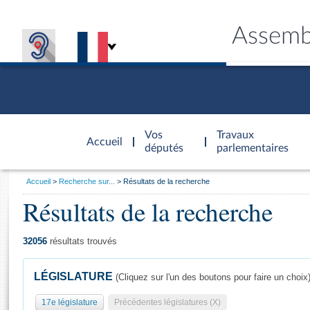
Assemb
Accèder à
la page
Vos
Travaux
Accueil
d'accueil
députés
parlementaires
Vous
Accueil
Recherche sur...
Résultats de la recherche
êtes
Résultats de la recherche
Général
ici
CONNEX
TRAVA
CONNA
DÉC
:
32056
résultats trouvés
LÉGISLATURE
(Cliquez sur l'un des boutons pour faire un choix
17e législature
Précédentes législatures (X)