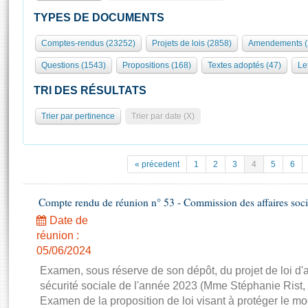
S'id
Présidence
Séance publique
Rôle et pouvoirs de l'Assemblée
Visiter l'Assemblée
TYPES DE DOCUMENTS
Fiches « Connaissance de l’Assemblée »
577 députés
Commissions et autres organes
Visite virtuelle du palais Bourbon
Comptes-rendus (23252)
Projets de lois (2858)
Amendements (
Organisation de l'Assemblée
Groupes politiques
Europe et International
Assister à une séance
Mot
Questions (1543)
Propositions (168)
Textes adoptés (47)
Let
Présidence
Conférence des Présidents
Bureau
Collège des Ques
Élections législatives
Contrôle et évaluation
Accès des chercheurs à l’Assemblée
TRI DES RÉSULTATS
Congrès
Les évènements
S'inscrire
Trier par pertinence
Trier par date (X)
Pétitions
Statistiques et chiffres clés
Transparence et déontologie
Vous n'ave
Patrimoine
E
Documents de référence
« précedent
1
2
3
4
5
6
La Bibliothèque
( Constitution | Règlement de l'Assemblée ... )
Documents parlementaires
Les archives
Compte rendu de réunion n° 53 - Commission des affaires soci
Projets de loi
Contacts et plan d'accès
Date de
Propositions de loi
Histoire
Photos libres de droit
réunion :
Amendements
Juniors
05/06/2024
Textes adoptés
Anciennes législatures
Examen, sous réserve de son dépôt, du projet de loi d
sécurité sociale de l'année 2023 (Mme Stéphanie Rist,
Liens vers les sites publics
Rapports d'information
Examen de la proposition de loi visant à protéger le 