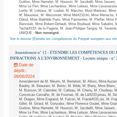
Guitton, Mme Hamelet, M. Houssin, M. Jacobelli, Mme Jaouen, 
Mme Le Pen, Mme Lechanteux, Mme Lelouis, Mme Levavasseur,
Lorho, M. Lottiaux, M. Loubet, M. Marchio, Mme Martinez, Mm
M. Mauvieux, M. Meizonnet, Mme M&#233;lin, Mme Menache, M
Odoul, Mme Mathilde Paris, Mme Parmentier, M. Pfeffer, Mme 
Rancoule, Mme Robert-Dehault, Mme Roullaud, Mme Sabatini, 
Tach&#233; de la Pagerie, M. Jean-Philippe Tanguy, M. Taverne, M.
UNIQUE -
Non renseigné
Voir le dossier (Étendre les compétences du Parquet européen aux infr
Amendement n° 12 - ÉTENDRE LES COMPÉTENCES D
INFRACTIONS À L’ENVIRONNEMENT - Lecture unique - n° 
Date de
dépôt :
08/06/2024
Amendement de M. Meurin, M. Berteloot, M. Allisio, Mme Auzano
Baubry, M. Beaurain, M. Bentz, M. Bilde, M. Blairy, Mme Blanc
M. Buisson, M. Cabrolier, M. Catteau, M. Chenu, M. Chudeau
Conceicao Carvalho, M. de Fournas, M. de L&#233;pinau, M. 
M. Dragon, Mme Engrand, M. Falcon, M. Fran&#231;ois, M. Frap
Gillet, M. Girard, M. Gonzalez, Mme Florence Goulet, Mme Grang
Guitton, Mme Hamelet, M. Houssin, M. Jacobelli, Mme Jaouen, 
Mme Le Pen, Mme Lechanteux, Mme Lelouis, Mme Levavasseur,