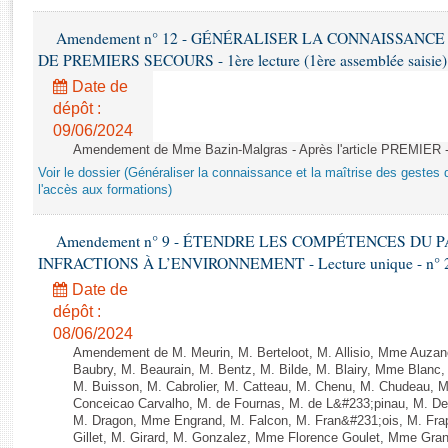
Rapports d'enquête
Rapports législatifs
Amendement n° 12 - GÉNÉRALISER LA CONNAISSANCE
Rapports sur l'application des lois
DE PREMIERS SECOURS - 1ère lecture (1ère assemblée saisie) 
Baromètre de l’application des lois
Date de
dépôt :
09/06/2024
Dossiers législatifs
Amendement de Mme Bazin-Malgras - Après l'article PREMIER 
Budget et sécurité sociale
Voir le dossier (Généraliser la connaissance et la maîtrise des gestes 
Questions écrites et orales
l'accès aux formations)
Comptes rendus des débats
Amendement n° 9 - ÉTENDRE LES COMPÉTENCES DU
INFRACTIONS À L’ENVIRONNEMENT - Lecture unique - n° 
Date de
dépôt :
08/06/2024
Amendement de M. Meurin, M. Berteloot, M. Allisio, Mme Auzano
Baubry, M. Beaurain, M. Bentz, M. Bilde, M. Blairy, Mme Blanc
M. Buisson, M. Cabrolier, M. Catteau, M. Chenu, M. Chudeau
Conceicao Carvalho, M. de Fournas, M. de L&#233;pinau, M. 
M. Dragon, Mme Engrand, M. Falcon, M. Fran&#231;ois, M. Frap
Gillet, M. Girard, M. Gonzalez, Mme Florence Goulet, Mme Grang