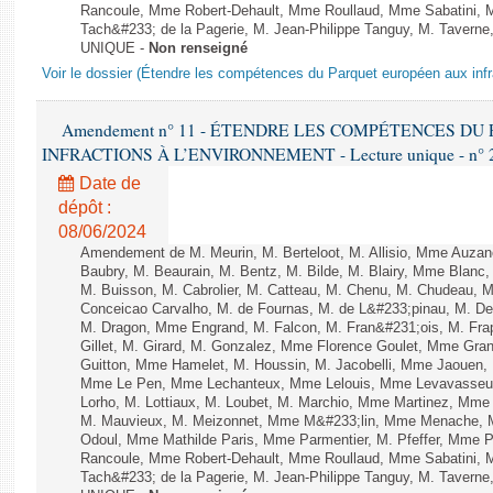
Rancoule, Mme Robert-Dehault, Mme Roullaud, Mme Sabatini, 
Tach&#233; de la Pagerie, M. Jean-Philippe Tanguy, M. Taverne, M.
UNIQUE -
Non renseigné
Voir le dossier (Étendre les compétences du Parquet européen aux infr
Amendement n° 11 - ÉTENDRE LES COMPÉTENCES D
INFRACTIONS À L’ENVIRONNEMENT - Lecture unique - n° 
Date de
dépôt :
08/06/2024
Amendement de M. Meurin, M. Berteloot, M. Allisio, Mme Auzano
Baubry, M. Beaurain, M. Bentz, M. Bilde, M. Blairy, Mme Blanc
M. Buisson, M. Cabrolier, M. Catteau, M. Chenu, M. Chudeau
Conceicao Carvalho, M. de Fournas, M. de L&#233;pinau, M. 
M. Dragon, Mme Engrand, M. Falcon, M. Fran&#231;ois, M. Frap
Gillet, M. Girard, M. Gonzalez, Mme Florence Goulet, Mme Grang
Guitton, Mme Hamelet, M. Houssin, M. Jacobelli, Mme Jaouen, 
Mme Le Pen, Mme Lechanteux, Mme Lelouis, Mme Levavasseur,
Lorho, M. Lottiaux, M. Loubet, M. Marchio, Mme Martinez, Mm
M. Mauvieux, M. Meizonnet, Mme M&#233;lin, Mme Menache, M
Odoul, Mme Mathilde Paris, Mme Parmentier, M. Pfeffer, Mme 
Rancoule, Mme Robert-Dehault, Mme Roullaud, Mme Sabatini, 
Tach&#233; de la Pagerie, M. Jean-Philippe Tanguy, M. Taverne, M.