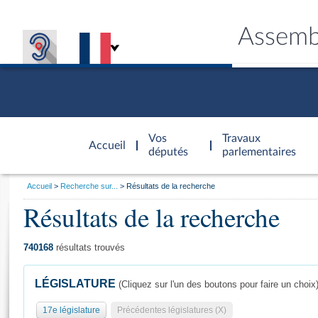
Assemb
Accèder à
la page
Vos
Travaux
Accueil
d'accueil
députés
parlementaires
Vous
Accueil
Recherche sur...
Résultats de la recherche
êtes
Résultats de la recherche
Général
ici
CONNEX
TRAVA
CONNA
DÉC
:
740168
résultats trouvés
LÉGISLATURE
(Cliquez sur l'un des boutons pour faire un choix
17e législature
Précédentes législatures (X)