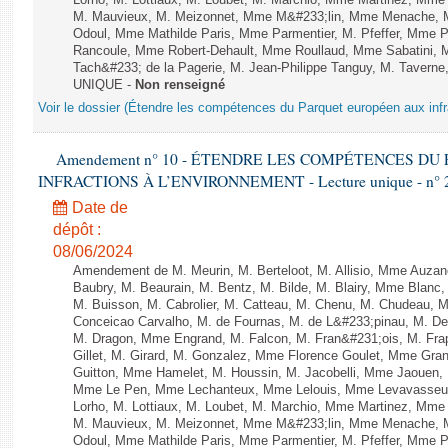
Lorho, M. Lottiaux, M. Loubet, M. Marchio, Mme Martinez, Mm
M. Mauvieux, M. Meizonnet, Mme M&#233;lin, Mme Menache, M
Odoul, Mme Mathilde Paris, Mme Parmentier, M. Pfeffer, Mme 
Rancoule, Mme Robert-Dehault, Mme Roullaud, Mme Sabatini, 
Tach&#233; de la Pagerie, M. Jean-Philippe Tanguy, M. Taverne, M.
UNIQUE -
Non renseigné
Voir le dossier (Étendre les compétences du Parquet européen aux infr
Amendement n° 10 - ÉTENDRE LES COMPÉTENCES D
INFRACTIONS À L’ENVIRONNEMENT - Lecture unique - n° 
Date de
dépôt :
08/06/2024
Amendement de M. Meurin, M. Berteloot, M. Allisio, Mme Auzano
Baubry, M. Beaurain, M. Bentz, M. Bilde, M. Blairy, Mme Blanc
M. Buisson, M. Cabrolier, M. Catteau, M. Chenu, M. Chudeau
Conceicao Carvalho, M. de Fournas, M. de L&#233;pinau, M. 
M. Dragon, Mme Engrand, M. Falcon, M. Fran&#231;ois, M. Frap
Gillet, M. Girard, M. Gonzalez, Mme Florence Goulet, Mme Grang
Guitton, Mme Hamelet, M. Houssin, M. Jacobelli, Mme Jaouen, 
Mme Le Pen, Mme Lechanteux, Mme Lelouis, Mme Levavasseur,
Lorho, M. Lottiaux, M. Loubet, M. Marchio, Mme Martinez, Mm
M. Mauvieux, M. Meizonnet, Mme M&#233;lin, Mme Menache, M
Odoul, Mme Mathilde Paris, Mme Parmentier, M. Pfeffer, Mme 