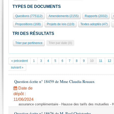
S'id
Présidence
Séance publique
Rôle et pouvoirs de l'Assemblée
Visiter l'Assemblée
TYPES DE DOCUMENTS
Fiches « Connaissance de l’Assemblée »
577 députés
Commissions et autres organes
Visite virtuelle du palais Bourbon
Questions (775112)
Amendements (2155)
Rapports (2032)
Organisation de l'Assemblée
Groupes politiques
Europe et International
Assister à une séance
Mot
Propositions (168)
Projets de lois (110)
Textes adoptés (47)
Présidence
Conférence des Présidents
Bureau
Collège des Ques
Élections législatives
Contrôle et évaluation
Accès des chercheurs à l’Assemblée
TRI DES RÉSULTATS
Congrès
Les évènements
S'inscrire
Trier par pertinence
Trier par date (X)
Pétitions
Statistiques et chiffres clés
Transparence et déontologie
Vous n'ave
Patrimoine
E
Documents de référence
« précedent
1
3
4
5
6
7
8
9
10
11
12
La Bibliothèque
( Constitution | Règlement de l'Assemblée ... )
Documents parlementaires
suivant »
Les archives
Projets de loi
Contacts et plan d'accès
Question écrite n° 18459 de Mme Claudia Rouaux
Propositions de loi
Histoire
Photos libres de droit
Amendements
Date de
Juniors
dépôt :
Textes adoptés
Anciennes législatures
11/06/2024
assurance complémentaire - Hausse des tarifs des mutuelles - H
Liens vers les sites publics
Rapports d'information
Question écrite n° 18676 de M. Paul Christophe