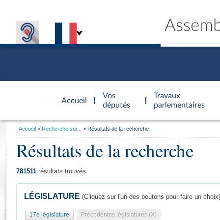
Assemb
Accèder à
la page
Vos
Travaux
Accueil
d'accueil
députés
parlementaires
Vous
Accueil
Recherche sur...
Résultats de la recherche
êtes
Résultats de la recherche
Général
ici
CONNEX
TRAVA
CONNA
DÉC
:
781511
résultats trouvés
LÉGISLATURE
(Cliquez sur l'un des boutons pour faire un choix
17e législature
Précédentes législatures (X)