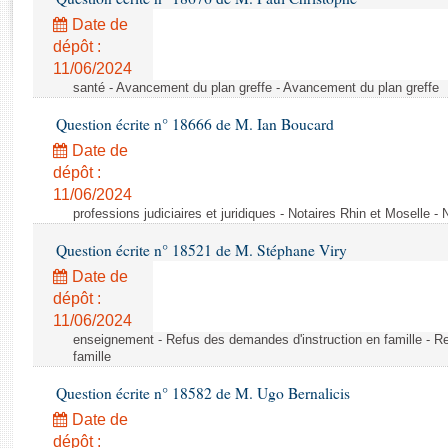
Rapports d'enquête
Date de
Rapports législatifs
dépôt :
Rapports sur l'application des lois
11/06/2024
Baromètre de l’application des lois
santé - Avancement du plan greffe - Avancement du plan greffe
Question écrite n° 18666 de M. Ian Boucard
Dossiers législatifs
Date de
Budget et sécurité sociale
dépôt :
Questions écrites et orales
11/06/2024
Comptes rendus des débats
professions judiciaires et juridiques - Notaires Rhin et Moselle -
Question écrite n° 18521 de M. Stéphane Viry
Date de
dépôt :
11/06/2024
enseignement - Refus des demandes d'instruction en famille - R
famille
Question écrite n° 18582 de M. Ugo Bernalicis
Date de
dépôt :