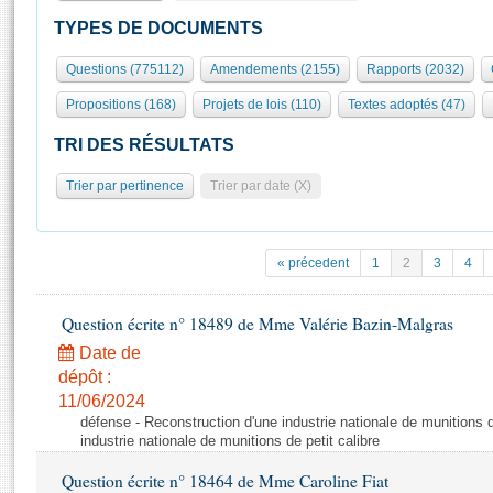
S'id
Présidence
Séance publique
Rôle et pouvoirs de l'Assemblée
Visiter l'Assemblée
TYPES DE DOCUMENTS
Fiches « Connaissance de l’Assemblée »
577 députés
Commissions et autres organes
Visite virtuelle du palais Bourbon
Questions (775112)
Amendements (2155)
Rapports (2032)
Organisation de l'Assemblée
Groupes politiques
Europe et International
Assister à une séance
Mot
Propositions (168)
Projets de lois (110)
Textes adoptés (47)
Présidence
Conférence des Présidents
Bureau
Collège des Ques
Élections législatives
Contrôle et évaluation
Accès des chercheurs à l’Assemblée
TRI DES RÉSULTATS
Congrès
Les évènements
S'inscrire
Trier par pertinence
Trier par date (X)
Pétitions
Statistiques et chiffres clés
Transparence et déontologie
Vous n'ave
Patrimoine
E
Documents de référence
« précedent
1
2
3
4
La Bibliothèque
( Constitution | Règlement de l'Assemblée ... )
Documents parlementaires
Les archives
Question écrite n° 18489 de Mme Valérie Bazin-Malgras
Projets de loi
Contacts et plan d'accès
Date de
Propositions de loi
Histoire
Photos libres de droit
dépôt :
Amendements
Juniors
11/06/2024
Textes adoptés
défense - Reconstruction d'une industrie nationale de munitions d
Anciennes législatures
industrie nationale de munitions de petit calibre
Liens vers les sites publics
Rapports d'information
Question écrite n° 18464 de Mme Caroline Fiat