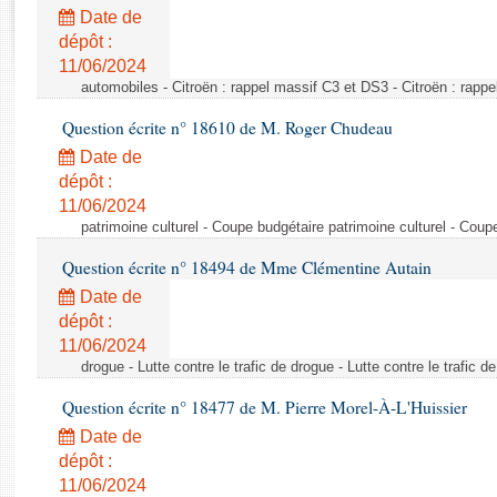
Rapports d'enquête
Date de
Rapports législatifs
dépôt :
Rapports sur l'application des lois
11/06/2024
Baromètre de l’application des lois
automobiles - Citroën : rappel massif C3 et DS3 - Citroën : rapp
Question écrite n° 18610 de M. Roger Chudeau
Dossiers législatifs
Date de
Budget et sécurité sociale
dépôt :
11/06/2024
Questions écrites et orales
patrimoine culturel - Coupe budgétaire patrimoine culturel - Coup
Comptes rendus des débats
Question écrite n° 18494 de Mme Clémentine Autain
Date de
dépôt :
11/06/2024
drogue - Lutte contre le trafic de drogue - Lutte contre le trafic d
Question écrite n° 18477 de M. Pierre Morel-À-L'Huissier
Date de
dépôt :
11/06/2024