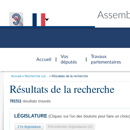
Assemb
Accèder à
la page
Vos
Travaux
Accueil
d'accueil
députés
parlementaires
Vous
Accueil
Recherche sur...
Résultats de la recherche
êtes
Résultats de la recherche
Général
ici
CONNEX
TRAVA
CONNA
DÉC
:
781511
résultats trouvés
LÉGISLATURE
(Cliquez sur l'un des boutons pour faire un choix
17e législature
Précédentes législatures (X)