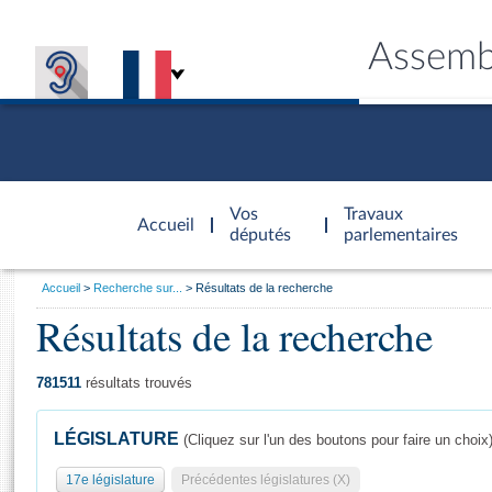
Assemb
Accèder à
la page
Vos
Travaux
Accueil
d'accueil
députés
parlementaires
Vous
Accueil
Recherche sur...
Résultats de la recherche
êtes
Résultats de la recherche
Général
ici
CONNEX
TRAVA
CONNA
DÉC
:
781511
résultats trouvés
LÉGISLATURE
(Cliquez sur l'un des boutons pour faire un choix
17e législature
Précédentes législatures (X)