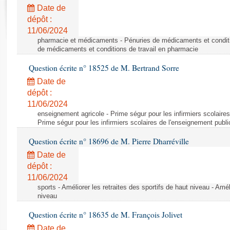
Rapports d'enquête
Date de
Rapports législatifs
dépôt :
Rapports sur l'application des lois
11/06/2024
Baromètre de l’application des lois
pharmacie et médicaments - Pénuries de médicaments et conditi
de médicaments et conditions de travail en pharmacie
Question écrite n° 18525 de M. Bertrand Sorre
Dossiers législatifs
Date de
Budget et sécurité sociale
dépôt :
Questions écrites et orales
11/06/2024
Comptes rendus des débats
enseignement agricole - Prime ségur pour les infirmiers scolaires
Prime ségur pour les infirmiers scolaires de l'enseignement publi
Question écrite n° 18696 de M. Pierre Dharréville
Date de
dépôt :
11/06/2024
sports - Améliorer les retraites des sportifs de haut niveau - Amél
niveau
Question écrite n° 18635 de M. François Jolivet
Date de