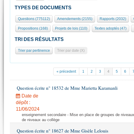
S'id
Présidence
Séance publique
Rôle et pouvoirs de l'Assemblée
Visiter l'Assemblée
TYPES DE DOCUMENTS
Fiches « Connaissance de l’Assemblée »
577 députés
Commissions et autres organes
Visite virtuelle du palais Bourbon
Questions (775112)
Amendements (2155)
Rapports (2032)
Organisation de l'Assemblée
Groupes politiques
Europe et International
Assister à une séance
Mot
Propositions (168)
Projets de lois (110)
Textes adoptés (47)
Présidence
Conférence des Présidents
Bureau
Collège des Ques
Élections législatives
Contrôle et évaluation
Accès des chercheurs à l’Assemblée
TRI DES RÉSULTATS
Congrès
Les évènements
S'inscrire
Trier par pertinence
Trier par date (X)
Pétitions
Statistiques et chiffres clés
Transparence et déontologie
Vous n'ave
Patrimoine
E
Documents de référence
« précedent
1
2
3
4
5
6
La Bibliothèque
( Constitution | Règlement de l'Assemblée ... )
Documents parlementaires
Les archives
Question écrite n° 18532 de Mme Marietta Karamanli
Projets de loi
Contacts et plan d'accès
Date de
Propositions de loi
Histoire
Photos libres de droit
dépôt :
Amendements
Juniors
11/06/2024
Textes adoptés
enseignement secondaire - Mise en place de groupes de niveaux
Anciennes législatures
de niveaux au collège
Liens vers les sites publics
Rapports d'information
Question écrite n° 18627 de Mme Gisèle Lelouis