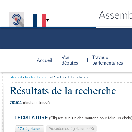
Assemb
Accèder à
la page
Vos
Travaux
Accueil
d'accueil
députés
parlementaires
Vous
Accueil
Recherche sur...
Résultats de la recherche
êtes
Résultats de la recherche
Général
ici
CONNEX
TRAVA
CONNA
DÉC
:
781511
résultats trouvés
LÉGISLATURE
(Cliquez sur l'un des boutons pour faire un choix
17e législature
Précédentes législatures (X)