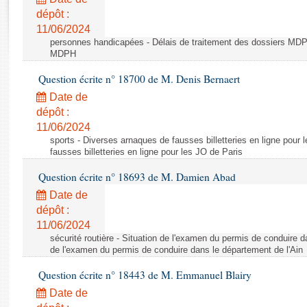
Rapports d'enquête
dépôt :
Rapports législatifs
11/06/2024
Rapports sur l'application des lois
personnes handicapées - Délais de traitement des dossiers MDPH
Baromètre de l’application des lois
MDPH
Question écrite n° 18700 de M. Denis Bernaert
Dossiers législatifs
Date de
Budget et sécurité sociale
dépôt :
11/06/2024
Questions écrites et orales
sports - Diverses arnaques de fausses billetteries en ligne pour
Comptes rendus des débats
fausses billetteries en ligne pour les JO de Paris
Question écrite n° 18693 de M. Damien Abad
Date de
dépôt :
11/06/2024
sécurité routière - Situation de l'examen du permis de conduire d
de l'examen du permis de conduire dans le département de l'Ain
Question écrite n° 18443 de M. Emmanuel Blairy
Date de