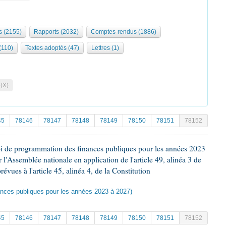
 (2155)
Rapports (2032)
Comptes-rendus (1886)
 (110)
Textes adoptés (47)
Lettres (1)
 (X)
45
78146
78147
78148
78149
78150
78151
78152
oi de programmation des finances publiques pour les années 2023
'Assemblée nationale en application de l'article 49, alinéa 3 de
révues à l'article 45, alinéa 4, de la Constitution
ances publiques pour les années 2023 à 2027)
45
78146
78147
78148
78149
78150
78151
78152