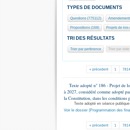
TYPES DE DOCUMENTS
Questions (775112)
Amendements
Propositions (168)
Projets de lois
TRI DES RÉSULTATS
Trier par pertinence
Trier par date
« précedent
1
781
Texte adopté n° 186 - Projet de l
à 2027, considéré comme adopté par l
la Constitution, dans les conditions p
Texte adopté en séance publique
Voir le dossier (Programmation des fin
« précedent
1
781