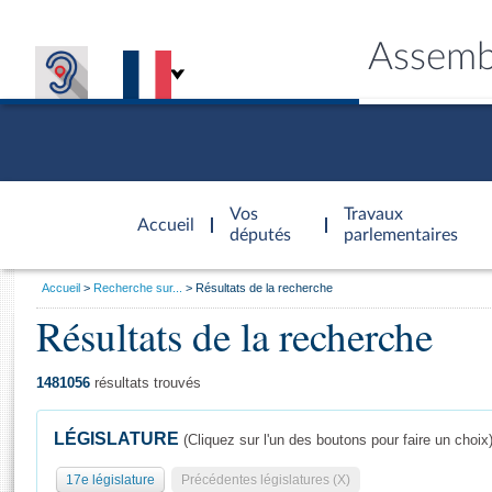
Assemb
Accèder à
la page
Vos
Travaux
Accueil
d'accueil
députés
parlementaires
Vous
Accueil
Recherche sur...
Résultats de la recherche
êtes
Résultats de la recherche
Général
ici
CONNEX
TRAVA
CONNA
DÉC
:
1481056
résultats trouvés
LÉGISLATURE
(Cliquez sur l'un des boutons pour faire un choix
17e législature
Précédentes législatures (X)