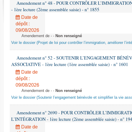
Rapports d'enquête
Amendement n° 48 - POUR CONTRÔLER L’IMMIGRATIO
- 1ère lecture (2ème assemblée saisie) - n° 1855
Rapports législatifs
Rapports sur l'application des lois
Date de
dépôt :
Baromètre de l’application des lois
09/08/2026
Amendement de - -
Non renseigné
Dossiers législatifs
Voir le dossier (Projet de loi pour contrôler l’immigration, améliorer l’int
Budget et sécurité sociale
Questions écrites et orales
Amendement n° 52 - SOUTENIR L’ENGAGEMENT BÉNÉV
Comptes rendus des débats
ASSOCIATIVE - 1ère lecture (1ère assemblée saisie) - n° 1601
Date de
dépôt :
09/08/2026
Amendement de - -
Non renseigné
Voir le dossier (Soutenir l’engagement bénévole et simplifier la vie ass
Amendement n° 2690 - POUR CONTRÔLER L’IMMIGRAT
L’INTÉGRATION - 1ère lecture (2ème assemblée saisie) - n° 19
Date de