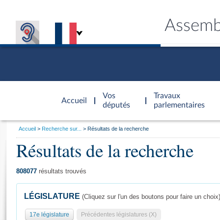
Assemb
Accèder à
la page
Vos
Travaux
Accueil
d'accueil
députés
parlementaires
Vous
Accueil
Recherche sur...
Résultats de la recherche
êtes
Résultats de la recherche
Général
ici
CONNEX
TRAVA
CONNA
DÉC
:
808077
résultats trouvés
LÉGISLATURE
(Cliquez sur l'un des boutons pour faire un choix
17e législature
Précédentes législatures (X)