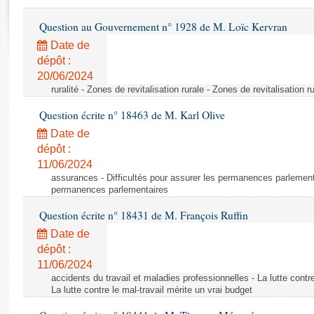
Rapports d'enquête
Rapports législatifs
Question au Gouvernement n° 1928 de M. Loïc Kervran
Rapports sur l'application des lois
Date de
Baromètre de l’application des lois
dépôt :
20/06/2024
ruralité - Zones de revitalisation rurale - Zones de revitalisation r
Dossiers législatifs
Question écrite n° 18463 de M. Karl Olive
Budget et sécurité sociale
Questions écrites et orales
Date de
dépôt :
Comptes rendus des débats
11/06/2024
assurances - Difficultés pour assurer les permanences parlementa
permanences parlementaires
Question écrite n° 18431 de M. François Ruffin
Date de
dépôt :
11/06/2024
accidents du travail et maladies professionnelles - La lutte contre
La lutte contre le mal-travail mérite un vrai budget