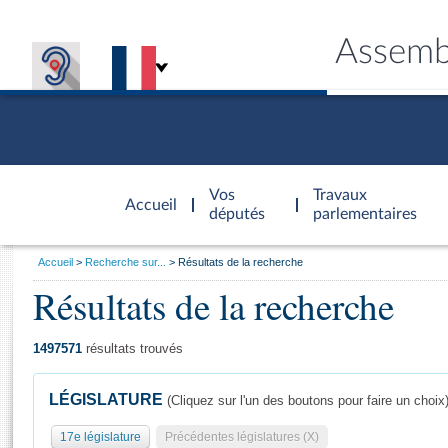
Assemb
Accèder à
la page
Vos
Travaux
Accueil
d'accueil
députés
parlementaires
Vous
Accueil
Recherche sur...
Résultats de la recherche
êtes
Résultats de la recherche
Général
ici
CONNEX
TRAVA
CONNA
DÉC
:
1497571
résultats trouvés
LÉGISLATURE
(Cliquez sur l'un des boutons pour faire un choix
17e législature
Précédentes législatures (X)