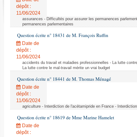
Rapports d'enquête
dépôt :
Rapports législatifs
11/06/2024
Rapports sur l'application des lois
assurances - Difficultés pour assurer les permanences parlementa
Baromètre de l’application des lois
permanences parlementaires
Question écrite n° 18431 de M. François Ruffin
Dossiers législatifs
Date de
Budget et sécurité sociale
dépôt :
11/06/2024
Questions écrites et orales
accidents du travail et maladies professionnelles - La lutte contre
Comptes rendus des débats
La lutte contre le mal-travail mérite un vrai budget
Question écrite n° 18441 de M. Thomas Ménagé
Date de
dépôt :
11/06/2024
agriculture - Interdiction de l'acétamipride en France - Interdicti
Question écrite n° 18619 de Mme Marine Hamelet
Date de
dépôt :