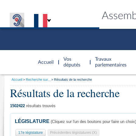
Assemb
Accèder à
la page
Vos
Travaux
Accueil
d'accueil
députés
parlementaires
Vous
Accueil
Recherche sur...
Résultats de la recherche
êtes
Résultats de la recherche
Général
ici
CONNEX
TRAVA
CONNA
DÉC
:
1502422
résultats trouvés
LÉGISLATURE
(Cliquez sur l'un des boutons pour faire un choix
17e législature
Précédentes législatures (X)