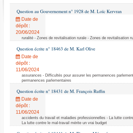
Rapports d'enquête
Rapports législatifs
Question au Gouvernement n° 1928 de M. Loïc Kervran
Rapports sur l'application des lois
Date de
Baromètre de l’application des lois
dépôt :
20/06/2024
ruralité - Zones de revitalisation rurale - Zones de revitalisation r
Dossiers législatifs
Question écrite n° 18463 de M. Karl Olive
Budget et sécurité sociale
Questions écrites et orales
Date de
dépôt :
Comptes rendus des débats
11/06/2024
assurances - Difficultés pour assurer les permanences parlementa
permanences parlementaires
Question écrite n° 18431 de M. François Ruffin
Date de
dépôt :
11/06/2024
accidents du travail et maladies professionnelles - La lutte contre
La lutte contre le mal-travail mérite un vrai budget